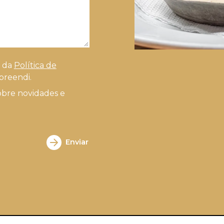
s da
Política de
preendi.
obre novidades e
Enviar