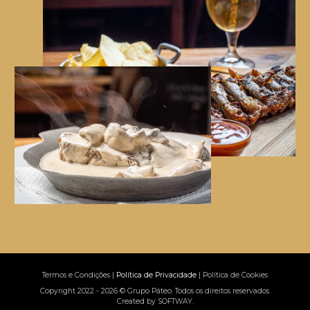
Termos e Condições
|
Política de Privacidade
|
Política de Cookies
Copyright 2022 - 2026 © Grupo Páteo. Todos os direitos reservados.
Created by
SOFTWAY
.