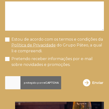
Estou de acordo com os termos e condições da
Política de Privacidade
do Grupo Páteo, a qual
li e compreendi.
Pretendo receber informações por e-mail
sobre novidades e promoções.
Enviar