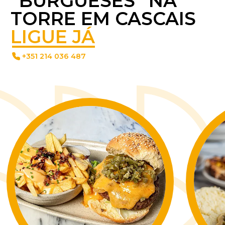
“BURGUESES” NA
TORRE EM CASCAIS
LIGUE JÁ
+351 214 036 487